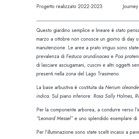
Progetto realizzato 2022-2023
Journey 
Questo giardino semplice e lineare è stato pensat
marzo a ottobre non conosce un giorno di day off
manutenzione. Le aree a prato irriguo sono state li
prevalenza di
Festuca arundinacea
e
Poa pratens
di lasciare asciugamani, cuscini e altri oggetti se
presenti nella zona del Lago Trasimeno.
La base arbustiva è costituita da
Nerium oleander
indica.
Sul piano inferiore:
Rosa Sally Holmes, Ros
Per la componente arborea, a condurre verso l’
“Leonard Messel”
e uno splendido esemplare di
Per l’illuminazione sono state scelti incassi a pav