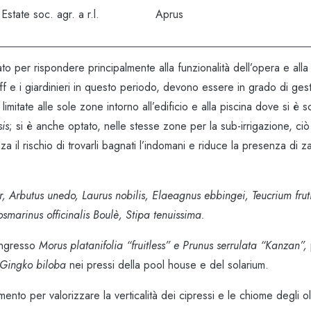
Estate soc. agr. a r.l.
Aprus
o per rispondere principalmente alla funzionalità dell’opera e alla 
 e i giardinieri in questo periodo, devono essere in grado di gest
mitate alle sole zone intorno all’edificio e alla piscina dove si è s
is
; si è anche optato, nelle stesse zone per la sub-irrigazione, ciò
nza il rischio di trovarli bagnati l’indomani e riduce la presenza di
, Arbutus unedo, Laurus nobilis, Elaeagnus ebbingei, Teucrium fru
marinus officinalis Boulè, Stipa tenuissima.
ingresso
Morus platanifolia “fruitless” e Prunus serrulata “Kanzan”,
Gingko biloba
nei pressi della pool house e del solarium.
imento per valorizzare la verticalità dei cipressi e le chiome degli ol